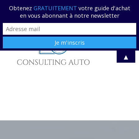
06 59 28 68 80
contact@lg-
Obtenez
GRATUITEMENT
votre guide d'achat
consultingauto.fr
en vous abonnant à notre newsletter
▲