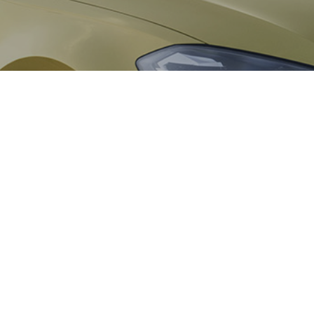
e choisir entre un véhicule diesel et un véhicule essence, Vol
pour faire oublier un peu le Dieselgate qui a touché le Grou
Cette nouvelle motorisat
du nouveau système techn