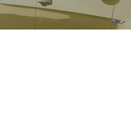
A l’heure à laquelle il devient difficile d
1.5 TSI ACT BlueMotion. Comme si c’était 