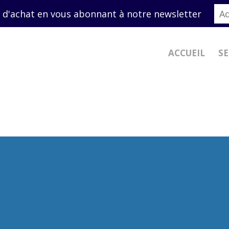
9 28 68 80
contact@lg-consultingauto.f
 d'achat en vous abonnant à notre newsletter
ACCUEIL
SE