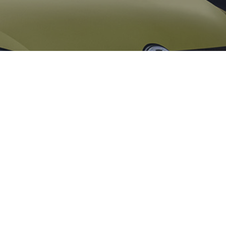
kswagen se démarque avec sa nouvelle Golf
pe.
ion développant 130 chevaux est équipée
ologique « ACT » qui permet de